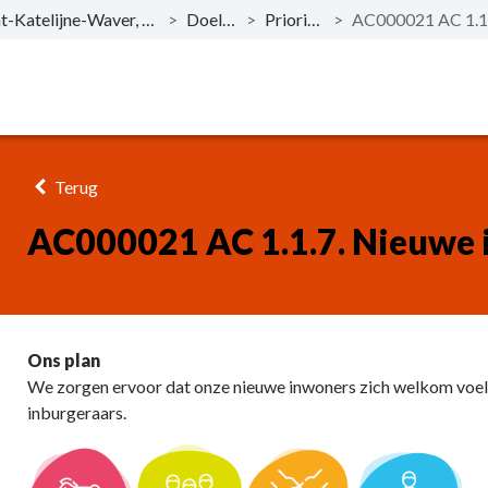
BD1. Sint-Katelijne-Waver, een warme Vlaamse gemeenschap!
>
Doelstellingen
>
Prioritaire acties
>
Terug
AC000021 AC 1.1.7. Nieuwe 
Ons plan
We zorgen ervoor dat onze nieuwe inwoners zich welkom voel
inburgeraars.