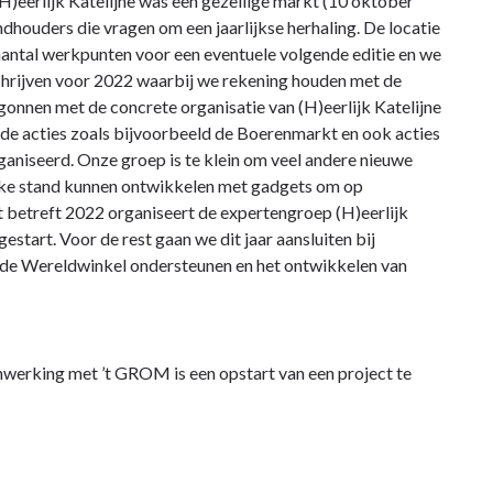
(H)eerlijk Katelijne was een gezellige markt (10 oktober
dhouders die vragen om een jaarlijkse herhaling. De locatie
 aantal werkpunten voor een eventuele volgende editie en we
schrijven voor 2022 waarbij we rekening houden met de
gonnen met de concrete organisatie van (H)eerlijk Katelijne
nde acties zoals bijvoorbeeld de Boerenmarkt en ook acties
aniseerd. Onze groep is te klein om veel andere nieuwe
leuke stand kunnen ontwikkelen met gadgets om op
 betreft 2022 organiseert de expertengroep (H)eerlijk
estart. Voor de rest gaan we dit jaar aansluiten bij
, de Wereldwinkel ondersteunen en het ontwikkelen van
enwerking met ’t GROM is een opstart van een project te