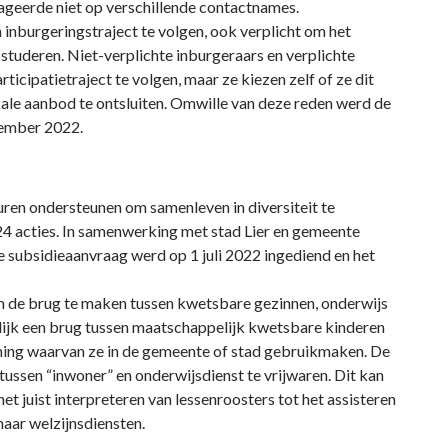
eageerde niet op verschillende contactnames.
n inburgeringstraject te volgen, ook verplicht om het
of studeren. Niet-verplichte inburgeraars en verplichte
ticipatietraject te volgen, maar ze kiezen zelf of ze dit
kale aanbod te ontsluiten. Omwille van deze reden werd de
cember 2022.
ren ondersteunen om samenleven in diversiteit te
24 acties. In samenwerking met stad Lier en gemeente
e subsidieaanvraag werd op 1 juli 2022 ingediend en het
om de brug te maken tussen kwetsbare gezinnen, onderwijs
uurlijk een brug tussen maatschappelijk kwetsbare kinderen
ening waarvan ze in de gemeente of stad gebruikmaken. De
ussen “inwoner” en onderwijsdienst te vrijwaren. Dit kan
t juist interpreteren van lessenroosters tot het assisteren
naar welzijnsdiensten.