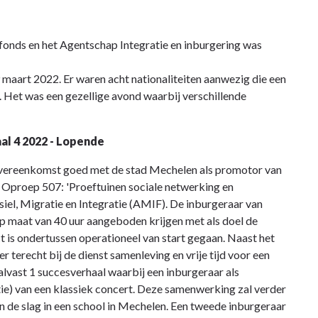
sfonds en het Agentschap Integratie en inburgering was
 maart 2022. Er waren acht nationaliteiten aanwezig die een
. Het was een gezellige avond waarbij verschillende
aal 4 2022 - Lopende
vereenkomst goed met de stad Mechelen als promotor van
Oproep 507: 'Proeftuinen sociale netwerking en
siel, Migratie en Integratie (AMIF). De inburgeraar van
p maat van 40 uur aangeboden krijgen met als doel de
ct is ondertussen operationeel van start gegaan. Naast het
 terecht bij de dienst samenleving en vrije tijd voor een
 alvast 1 succesverhaal waarbij een inburgeraar als
tie) van een klassiek concert. Deze samenwerking zal verder
aan de slag in een school in Mechelen. Een tweede inburgeraar