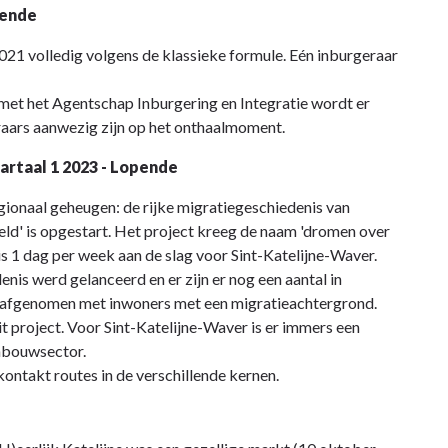
pende
21 volledig volgens de klassieke formule. Eén inburgeraar
met het Agentschap Inburgering en Integratie wordt er
aars aanwezig zijn op het onthaalmoment.
artaal 1 2023 - Lopende
gionaal geheugen: de rijke migratiegeschiedenis van
ld' is opgestart. Het project kreeg de naam 'dromen over
is 1 dag per week aan de slag voor Sint-Katelijne-Waver.
nis werd gelanceerd en er zijn er nog een aantal in
 afgenomen met inwoners met een migratieachtergrond.
 project. Voor Sint-Katelijne-Waver is er immers een
inbouwsector.
ntakt routes in de verschillende kernen.