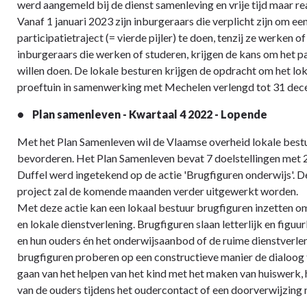
werd aangemeld bij de dienst samenleving en vrije tijd maar r
Vanaf 1 januari 2023 zijn inburgeraars die verplicht zijn om ee
participatietraject (= vierde pijler) te doen, tenzij ze werken 
inburgeraars die werken of studeren, krijgen de kans om het par
willen doen. De lokale besturen krijgen de opdracht om het lo
proeftuin in samenwerking met Mechelen verlengd tot 31 de
• Plan samenleven - Kwartaal 4 2022 - Lopende
Met het Plan Samenleven wil de Vlaamse overheid lokale bestu
bevorderen. Het Plan Samenleven bevat 7 doelstellingen met 
Duffel werd ingetekend op de actie 'Brugfiguren onderwijs'. D
project zal de komende maanden verder uitgewerkt worden.
Met deze actie kan een lokaal bestuur brugfiguren inzetten 
en lokale dienstverlening. Brugfiguren slaan letterlijk en fig
en hun ouders én het onderwijsaanbod of de ruime dienstverl
brugfiguren proberen op een constructieve manier de dialoog t
gaan van het helpen van het kind met het maken van huiswerk, he
van de ouders tijdens het oudercontact of een doorverwijzing 