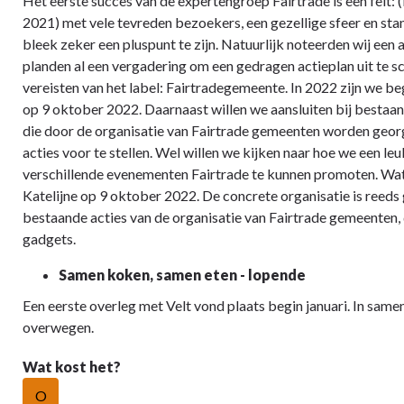
Het eerste succes van de expertengroep Fairtrade is een feit: 
2021) met vele tevreden bezoekers, een gezellige sfeer en stan
bleek zeker een pluspunt te zijn. Natuurlijk noteerden wij een
planden al een vergadering om een gedragen actieplan uit te 
vereisten van het label: Fairtradegemeente. In 2022 zijn we be
op 9 oktober 2022. Daarnaast willen we aansluiten bij bestaa
die door de organisatie van Fairtrade gemeenten worden georg
acties voor te stellen. Wel willen we kijken naar hoe we een 
verschillende evenementen Fairtrade te kunnen promoten. Wat
Katelijne op 9 oktober 2022. De concrete organisatie is reeds g
bestaande acties van de organisatie van Fairtrade gemeenten
gadgets.
Samen koken, samen eten - lopende
Een eerste overleg met Velt vond plaats begin januari. In sam
overwegen.
Wat kost het?
O