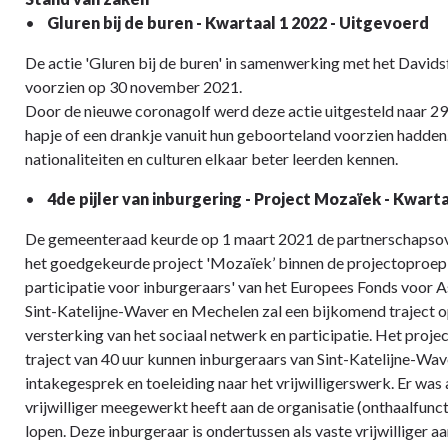
•
Gluren bij de buren - Kwartaal 1 2022 - Uitgevoerd
De actie 'Gluren bij de buren' in samenwerking met het David
voorzien op 30 november 2021.
Door de nieuwe coronagolf werd deze actie uitgesteld naar 29
hapje of een drankje vanuit hun geboorteland voorzien hadden
nationaliteiten en culturen elkaar beter leerden kennen.
•
4de pijler van inburgering - Project Mozaïek - Kwart
De gemeenteraad keurde op 1 maart 2021 de partnerschapso
het goedgekeurde project 'Mozaïek’ binnen de projectoproep 
participatie voor inburgeraars' van het Europees Fonds voor A
Sint-Katelijne-Waver en Mechelen zal een bijkomend traject o
versterking van het sociaal netwerk en participatie. Het proje
traject van 40 uur kunnen inburgeraars van Sint-Katelijne-Waver
intakegesprek en toeleiding naar het vrijwilligerswerk. Er was
vrijwilliger meegewerkt heeft aan de organisatie (onthaalfunc
lopen. Deze inburgeraar is ondertussen als vaste vrijwilliger 