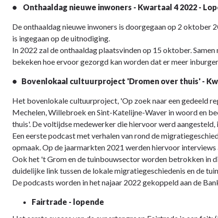
• Onthaaldag nieuwe inwoners - Kwartaal 4 2022 - Lo
De onthaaldag nieuwe inwoners is doorgegaan op 2 oktober 20
is ingegaan op de uitnodiging.
In 2022 zal de onthaaldag plaatsvinden op 15 oktober. Samen 
bekeken hoe ervoor gezorgd kan worden dat er meer inburger
• Bovenlokaal cultuurproject 'Dromen over thuis' - Kw
Het bovenlokale cultuurproject, 'Op zoek naar een gedeeld re
Mechelen, Willebroek en Sint-Katelijne-Waver in woord en bee
thuis'. De voltijdse medewerker die hiervoor werd aangesteld, 
Een eerste podcast met verhalen van rond de migratiegeschiede
opmaak. Op de jaarmarkten 2021 werden hiervoor interviews
Ook het 't Grom en de tuinbouwsector worden betrokken in dit
duidelijke link tussen de lokale migratiegeschiedenis en de tu
De podcasts worden in het najaar 2022 gekoppeld aan de Banko
Fairtrade - lopende