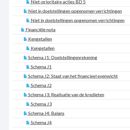
Niet-prioritaire acties BD 5
Niet in doelstellingen opgenomen verrichtingen
Niet in doelstellingen opgenomen verrichtingen
Financiële nota
Kengetallen
Kengetallen
Schema J1: Doelstellingenrekening
Schema J1
Schema J2: Staat van het financieel evenwicht
Schema J2
Schema J3: Realisatie van de kredieten
Schema J3
Schema J4: Balans
Schema J4