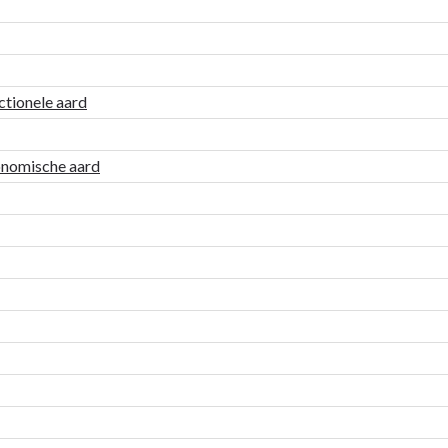
ctionele aard
onomische aard