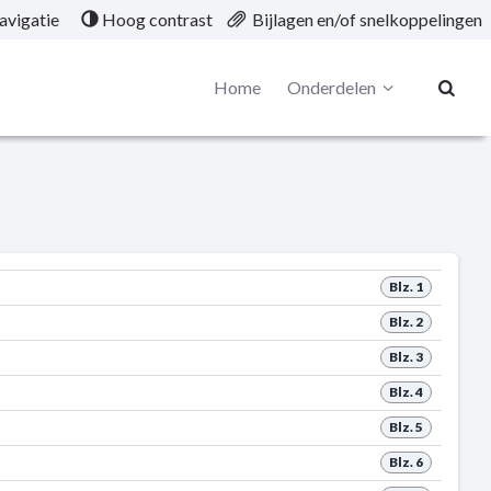
avigatie
Hoog contrast
Bijlagen en/of snelkoppelingen
Home
Onderdelen
Blz. 1
Blz. 2
Blz. 3
Blz. 4
Blz. 5
Blz. 6