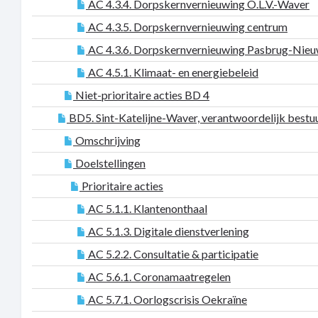
AC 4.3.4. Dorpskernvernieuwing O.L.V.-Waver
AC 4.3.5. Dorpskernvernieuwing centrum
AC 4.3.6. Dorpskernvernieuwing Pasbrug-Nieu
AC 4.5.1. Klimaat- en energiebeleid
Niet-prioritaire acties BD 4
BD5. Sint-Katelijne-Waver, verantwoordelijk bestu
Omschrijving
Doelstellingen
Prioritaire acties
AC 5.1.1. Klantenonthaal
AC 5.1.3. Digitale dienstverlening
AC 5.2.2. Consultatie & participatie
AC 5.6.1. Coronamaatregelen
AC 5.7.1. Oorlogscrisis Oekraïne