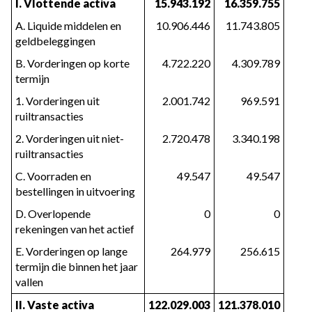
I. Vlottende activa
15.943.192
16.359.755
A. Liquide middelen en
10.906.446
11.743.805
geldbeleggingen
B. Vorderingen op korte
4.722.220
4.309.789
termijn
1. Vorderingen uit
2.001.742
969.591
ruiltransacties
2. Vorderingen uit niet-
2.720.478
3.340.198
ruiltransacties
C. Voorraden en
49.547
49.547
bestellingen in uitvoering
D. Overlopende
0
0
rekeningen van het actief
E. Vorderingen op lange
264.979
256.615
termijn die binnen het jaar
vallen
II. Vaste activa
122.029.003
121.378.010