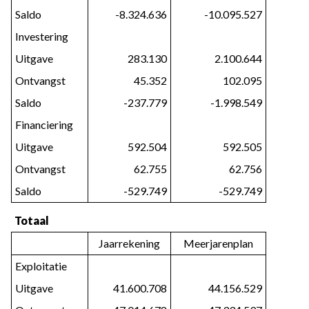
Saldo
-8.324.636
-10.095.527
Investering
Uitgave
283.130
2.100.644
Ontvangst
45.352
102.095
Saldo
-237.779
-1.998.549
Financiering
Uitgave
592.504
592.505
Ontvangst
62.755
62.756
Saldo
-529.749
-529.749
Totaal
Jaarrekening
Meerjarenplan
Exploitatie
Uitgave
41.600.708
44.156.529