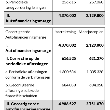
b. Periodieke
256.615
257.060
terugvordering leningen
III.
4.370.002
2.129.800
Autofinancieringsmarge
Gecorrigeerde
Jaarrekening
Meerjarenplan
Autofinancieringsmarge
I.
4.370.002
2.129.800
Autofinancieringsmarge
II. Correctie op de
616.525
621.270
periodieke aflossingen
a. Periodieke aflossingen
1.300.584
1.305.328
conform de verbintenissen
b. Gecorrigeerde
684.058
684.058
aflossingen o.b.v. de
financiële schulden
III. Gecorrigeerde
4.986.527
2.751.070
autofinancieringsmarge