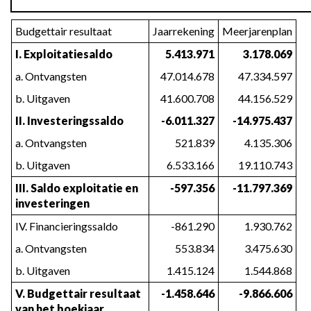
-
Budgettair resultaat
Jaarrekening
Meerjarenplan
Schema
J2
I. Exploitatiesaldo
5.413.971
3.178.069
a. Ontvangsten
47.014.678
47.334.597
b. Uitgaven
41.600.708
44.156.529
II. Investeringssaldo
-6.011.327
-14.975.437
a. Ontvangsten
521.839
4.135.306
b. Uitgaven
6.533.166
19.110.743
III. Saldo exploitatie en
-597.356
-11.797.369
investeringen
IV. Financieringssaldo
-861.290
1.930.762
a. Ontvangsten
553.834
3.475.630
b. Uitgaven
1.415.124
1.544.868
V. Budgettair resultaat
-1.458.646
-9.866.606
van het boekjaar