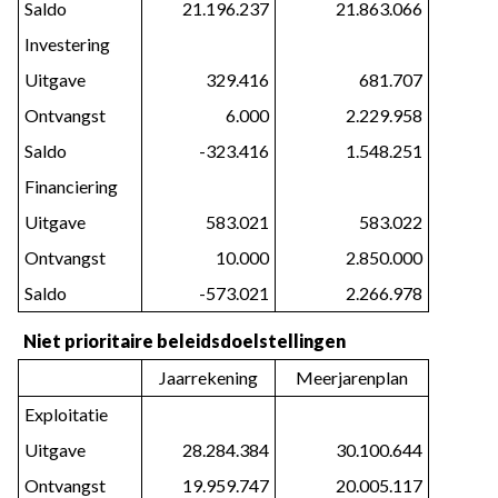
Saldo
21.196.237
21.863.066
Investering
Uitgave
329.416
681.707
Ontvangst
6.000
2.229.958
Saldo
-323.416
1.548.251
Financiering
Uitgave
583.021
583.022
Ontvangst
10.000
2.850.000
Saldo
-573.021
2.266.978
Niet prioritaire beleidsdoelstellingen
Jaarrekening
Meerjarenplan
Exploitatie
Uitgave
28.284.384
30.100.644
Ontvangst
19.959.747
20.005.117