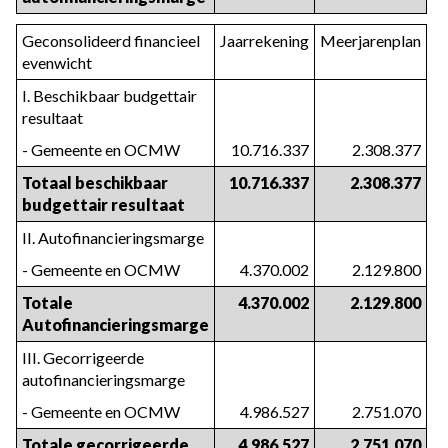
Geconsolideerd financieel
Jaarrekening
Meerjarenplan
evenwicht
I. Beschikbaar budgettair
resultaat
- Gemeente en OCMW
10.716.337
2.308.377
Totaal beschikbaar
10.716.337
2.308.377
budgettair resultaat
II. Autofinancieringsmarge
- Gemeente en OCMW
4.370.002
2.129.800
Totale
4.370.002
2.129.800
Autofinancieringsmarge
III. Gecorrigeerde
autofinancieringsmarge
- Gemeente en OCMW
4.986.527
2.751.070
Totale gecorrigeerde
4.986.527
2.751.070