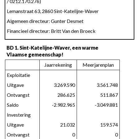
/ 0212.170.276)
Doelstellingenrekening
Lemanstraat 63, 2860 Sint-Katelijne-Waver
-
Schema
Algemeen directeur: Gunter Desmet
J1
Financieel directeur: Britt Van den Broeck
BD 1. Sint-Katelijne-Waver, een warme
Vlaamse gemeenschap!
Jaarrekening
Meerjarenplan
Exploitatie
Uitgave
3.269.590
3.561.748
Ontvangst
286.625
511.867
Saldo
-2.982.965
-3.049.881
Investering
Uitgave
21.032
159.574
Ontvangst
0
0