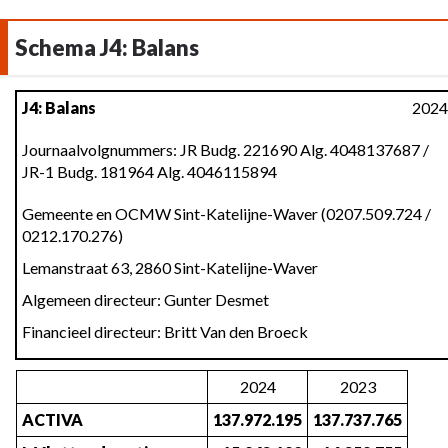
Schema J4: Balans
Terug
J4: Balans
2024
naar
navigatie
Journaalvolgnummers: JR Budg. 221690 Alg. 4048137687 /
JR-1 Budg. 181964 Alg. 4046115894
-
Schema
Gemeente en OCMW Sint-Katelijne-Waver (0207.509.724 /
J4:
0212.170.276)
Balans
Lemanstraat 63, 2860 Sint-Katelijne-Waver
-
Schema
Algemeen directeur: Gunter Desmet
J4
Financieel directeur: Britt Van den Broeck
2024
2023
ACTIVA
137.972.195
137.737.765