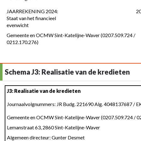
JAARREKENING 2024:
2
Staat van het financieel
evenwicht
Gemeente en OCMW Sint-Katelijne-Waver (0207.509.724 /
0212.170.276)
Schema J3: Realisatie van de kredieten
Terug
J3: Realisatie van de kredieten
naar
navigatie
Journaalvolgnummers: JR Budg. 221690 Alg. 4048137687 / E
-
Gemeente en OCMW Sint-Katelijne-Waver (0207.509.724 / 0
Schema
J3:
Lemanstraat 63, 2860 Sint-Katelijne-Waver
Realisatie
Algemeen directeur: Gunter Desmet