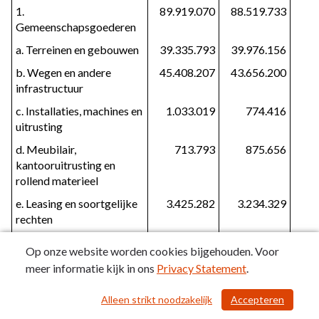
1.
89.919.070
88.519.733
Gemeenschapsgoederen
a. Terreinen en gebouwen
39.335.793
39.976.156
b. Wegen en andere
45.408.207
43.656.200
infrastructuur
c. Installaties, machines en
1.033.019
774.416
uitrusting
d. Meubilair,
713.793
875.656
kantooruitrusting en
rollend materieel
e. Leasing en soortgelijke
3.425.282
3.234.329
rechten
f. Erfgoed
2.977
2.977
Op onze website worden cookies bijgehouden. Voor
2. Bedrijfsmatige
0
0
meer informatie kijk in ons
Privacy Statement
.
materiële vaste activa
Alleen strikt noodzakelijk
Accepteren
/ 104
a. Terreinen en gebouwen
0
0