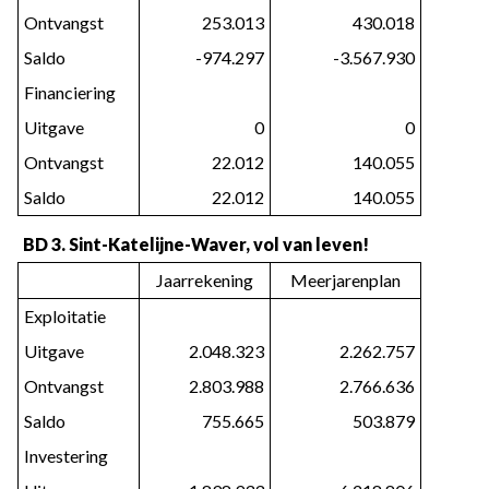
Ontvangst
253.013
430.018
Saldo
-974.297
-3.567.930
Financiering
Uitgave
0
0
Ontvangst
22.012
140.055
Saldo
22.012
140.055
BD 3. Sint-Katelijne-Waver, vol van leven!
Jaarrekening
Meerjarenplan
Exploitatie
Uitgave
2.048.323
2.262.757
Ontvangst
2.803.988
2.766.636
Saldo
755.665
503.879
Investering