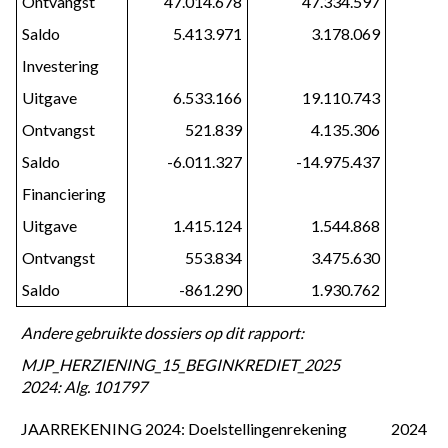
Ontvangst
47.014.678
47.334.597
Saldo
5.413.971
3.178.069
Investering
Uitgave
6.533.166
19.110.743
Ontvangst
521.839
4.135.306
Saldo
-6.011.327
-14.975.437
Financiering
Uitgave
1.415.124
1.544.868
Ontvangst
553.834
3.475.630
Saldo
-861.290
1.930.762
Andere gebruikte dossiers op dit rapport:
MJP_HERZIENING_15_BEGINKREDIET_2025
2024: Alg. 101797
JAARREKENING 2024: Doelstellingenrekening
2024