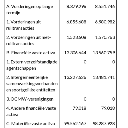
A. Vorderingen op lange
8.379.296
8.551.746
termijn
1. Vorderingen uit
6.855.688
6.980.982
ruiltransacties
2. Vorderingen uit niet-
1.523.608
1.570.763
ruiltransacties
B. Financiële vaste activa
13.306.644
13.560.759
1. Extern verzelfstandigde
0
0
agentschappen
2. Intergemeentelijke
13.227.626
13.481.741
samenwerkingsverbanden
en soortgelijke entiteiten
3. OCMW-verenigingen
0
0
4. Andere financiële vaste
79.018
79.018
activa
C. Materiële vaste activa
99.562.167
98.287.928