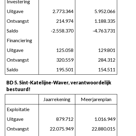
Investering
Uitgave
2.773.344
5.952.066
Ontvangst
214.974
1.188.335
Saldo
-2.558.370
-4.763.731
Financiering
Uitgave
125.058
129.801
Ontvangst
320.559
284.312
Saldo
195.501
154.511
BD 5. Sint-Katelijne-Waver, verantwoordelijk
bestuurd!
Jaarrekening
Meerjarenplan
Exploitatie
Uitgave
879.712
1.016.949
Ontvangst
22.075.949
22.880.015