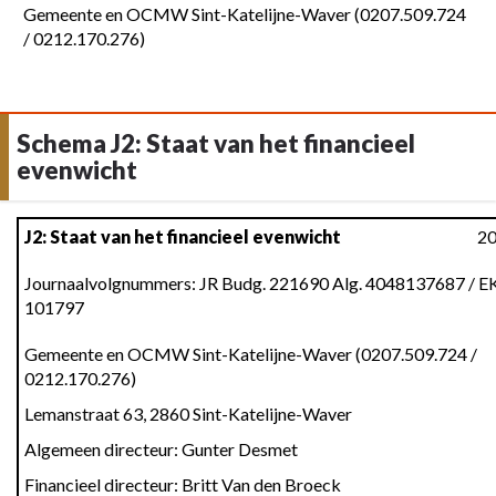
Gemeente en OCMW Sint-Katelijne-Waver (0207.509.724
/ 0212.170.276)
Schema J2: Staat van het financieel
evenwicht
Terug
J2: Staat van het financieel evenwicht
2
naar
navigatie
Journaalvolgnummers: JR Budg. 221690 Alg. 4048137687 / E
101797
-
Schema
Gemeente en OCMW Sint-Katelijne-Waver (0207.509.724 /
J2:
0212.170.276)
Staat
Lemanstraat 63, 2860 Sint-Katelijne-Waver
van
het
Algemeen directeur: Gunter Desmet
financieel
Financieel directeur: Britt Van den Broeck
evenwicht