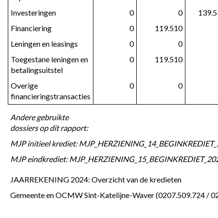
Investeringen
0
0
139.5
Financiering
0
119.510
Leningen en leasings
0
0
Toegestane leningen en
0
119.510
betalingsuitstel
Overige
0
0
financieringstransacties
Andere gebruikte
dossiers op dit rapport:
MJP initieel krediet: MJP_HERZIENING_14_BEGINKREDIET_2
MJP eindkrediet: MJP_HERZIENING_15_BEGINKREDIET_2025
JAARREKENING 2024: Overzicht van de kredieten
Gemeente en OCMW Sint-Katelijne-Waver (0207.509.724 / 0