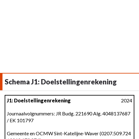
Schema J1: Doelstellingenrekening
Terug
J1: Doelstellingenrekening
2024
naar
navigatie
Journaalvolgnummers: JR Budg. 221690 Alg. 4048137687
/ EK 101797
-
Schema
Gemeente en OCMW Sint-Katelijne-Waver (0207.509.724
J1: