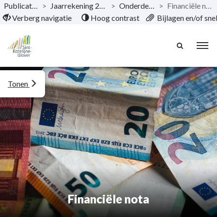
Publicaties
>
Jaarrekening 2024
>
Onderdelen
>
Financiële nota
Naar hoofdinhoud
Verberg navigatie
Hoog contrast
Bijlagen en/of sn
Tonen
Financiële nota