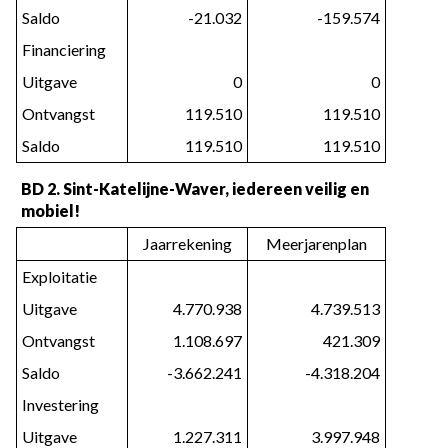
Saldo
-21.032
-159.574
Financiering
Uitgave
0
0
Ontvangst
119.510
119.510
Saldo
119.510
119.510
BD 2. Sint-Katelijne-Waver, iedereen veilig en
mobiel!
Jaarrekening
Meerjarenplan
Exploitatie
Uitgave
4.770.938
4.739.513
Ontvangst
1.108.697
421.309
Saldo
-3.662.241
-4.318.204
Investering
Uitgave
1.227.311
3.997.948