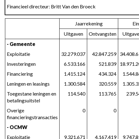
van
Financieel directeur: Britt Van den Broeck
de
kredieten
-
Jaarrekening
Ei
Schema
Uitgaven
Ontvangsten
Uitgav
J3
- Gemeente
Exploitatie
32.279.037
42.847.259
34.408.
Investeringen
6.533.166
521.839
18.971.
Financiering
1.415.124
434.324
1.544.
Leningen en leasings
1.300.584
320.559
1.305.
Toegestane leningen en
114.540
113.765
239.5
betalingsuitstel
Overige
0
0
financieringstransacties
- OCMW
Exploitatie
9.321.671
4.167.419
9.747.