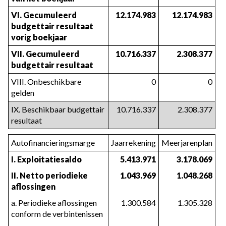
VI. Gecumuleerd
12.174.983
12.174.983
budgettair resultaat
vorig boekjaar
VII. Gecumuleerd
10.716.337
2.308.377
budgettair resultaat
VIII. Onbeschikbare
0
0
gelden
IX. Beschikbaar budgettair
10.716.337
2.308.377
resultaat
Autofinancieringsmarge
Jaarrekening
Meerjarenplan
I. Exploitatiesaldo
5.413.971
3.178.069
II. Netto periodieke
1.043.969
1.048.268
aflossingen
a. Periodieke aflossingen
1.300.584
1.305.328
conform de verbintenissen