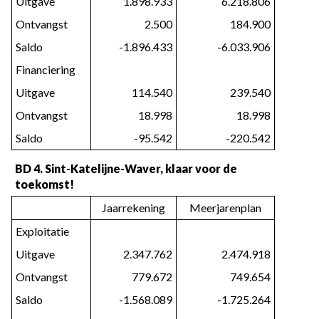
Uitgave
1.898.933
6.218.806
Ontvangst
2.500
184.900
Saldo
-1.896.433
-6.033.906
Financiering
Uitgave
114.540
239.540
Ontvangst
18.998
18.998
Saldo
-95.542
-220.542
BD 4. Sint-Katelijne-Waver, klaar voor de
toekomst!
Jaarrekening
Meerjarenplan
Exploitatie
Uitgave
2.347.762
2.474.918
Ontvangst
779.672
749.654
Saldo
-1.568.089
-1.725.264