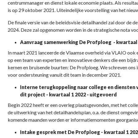
centrummanager en dienst lokale economie plaats. Als result
is op 29 oktober 2021. Uiteindelijke voorstelling van het nie
De finale versie van de beleidsvisie detailhandel zal door de 
2024. Deze zal opgenomen worden in de strategische nota voo
Aanvraag samenwerking De Profploeg - kwartaal 
In maart 2021 lanceerde de Vlaamse overheid via VLAIO ook ee
op een team van experten en innovatieve denkers die een bijd
kernen en bruisende buurten: De Profploeg. We schreven ons i
voor ondersteuning vanuit dit team in december 2021.
Interne terugkoppeling naar college en diensten 
dit project - kwartaal 1 2022 - uitgevoerd
Begin 2022 heeft er een overleg plaatsgevonden, met het colleg
de uitwerking van het detailhandelsplan, o.a. de dienst omgeving
komende maanden worden er informatiemomenten georganis
Intake gesprek met De Profploeg - kwartaal 1 20