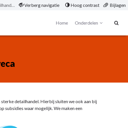
AC 3.5.1. Detailhandel en horeca
Verberg navigatie
Hoog contrast
Bijlagen
Home
Onderdelen
reca
erke detailhandel. Hierbij sluiten we ook aan bij
in op subsidies waar mogelijk. We maken een