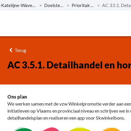
BD3. Sint-Katelijne-Waver, vol van leven!
>
Doelstellingen
>
Prioritaire acties
>
Terug
AC 3.5.1. Detailhandel en ho
Ons plan
We werken samen met de vzw Winkelpromotie verder aan een st
initiatieven op Vlaams en provinciaal niveau en schrijven we 
detailhandelsplan en realiseren een app voor Skwinkelbons.