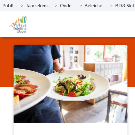
Publicaties
>
Jaarrekening 2023
>
Onderdelen
>
Beleidsevaluatie
>
Naar hoofdinhoud