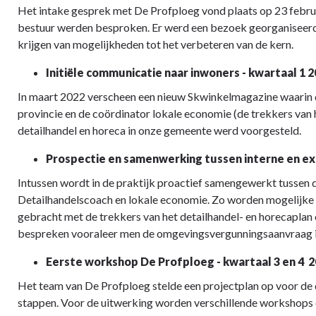
Het intake gesprek met De Profploeg vond plaats op 23 februa
bestuur werden besproken. Er werd een bezoek georganiseerd
krijgen van mogelijkheden tot het verbeteren van de kern.
Initiële communicatie naar inwoners - kwartaal 1 
In maart 2022 verscheen een nieuw Skwinkelmagazine waarin 
provincie en de coördinator lokale economie (de trekkers van h
detailhandel en horeca in onze gemeente werd voorgesteld.
Prospectie en samenwerking tussen interne en ex
Intussen wordt in de praktijk proactief samengewerkt tussen
Detailhandelscoach en lokale economie. Zo worden mogelijke
gebracht met de trekkers van het detailhandel- en horecaplan 
bespreken vooraleer men de omgevingsvergunningsaanvraag i
Eerste workshop De Profploeg - kwartaal 3 en 4 2
Het team van De Profploeg stelde een projectplan op voor de 
stappen. Voor de uitwerking worden verschillende workshops 