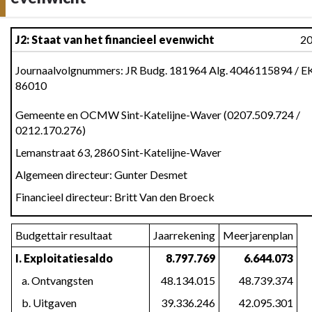
Terug
J2: Staat van het financieel evenwicht
2
naar
navigatie
Journaalvolgnummers: JR Budg. 181964 Alg. 4046115894 / EK
-
86010
Schema
Gemeente en OCMW Sint-Katelijne-Waver (0207.509.724 / 
J2:
0212.170.276)
Staat
van
Lemanstraat 63, 2860 Sint-Katelijne-Waver
het
Algemeen directeur: Gunter Desmet
financieel
Financieel directeur: Britt Van den Broeck
evenwicht
-
Schema
Budgettair resultaat
Jaarrekening
Meerjarenplan
J2
I. Exploitatiesaldo
8.797.769
6.644.073
   a. Ontvangsten
48.134.015
48.739.374
   b. Uitgaven
39.336.246
42.095.301