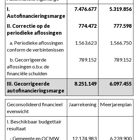
I. 
7.476.677
5.319.856
Autofinancieringsmarge
II. Correctie op de 
774.472
777.598
periodieke aflossingen
   a. Periodieke aflossingen 
1.563.623
1.566.750
conform de verbintenissen
   b. Gecorrigeerde 
789.152
789.152
aflossingen o.b.v. de 
financiële schulden
III. Gecorrigeerde 
8.251.149
6.097.455
autofinancieringsmarge
Geconsolideerd financieel 
Jaarrekening
Meerjarenplan
evenwicht
I. Beschikbaar budgettair 
resultaat
   - Gemeente en OCMW
12.174.983
6.239.900