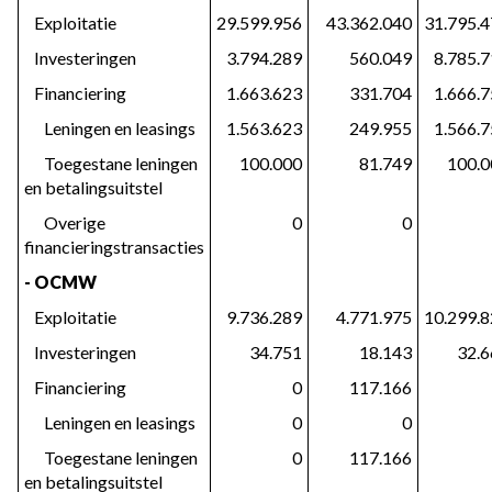
   Exploitatie
29.599.956
43.362.040
31.795.
   Investeringen
3.794.289
560.049
8.785.
   Financiering
1.663.623
331.704
1.666.
      Leningen en leasings
1.563.623
249.955
1.566.
      Toegestane leningen 
100.000
81.749
100.0
en betalingsuitstel
      Overige 
0
0
financieringstransacties
- OCMW
   Exploitatie
9.736.289
4.771.975
10.299.
   Investeringen
34.751
18.143
32.6
   Financiering
0
117.166
      Leningen en leasings
0
0
      Toegestane leningen 
0
117.166
en betalingsuitstel