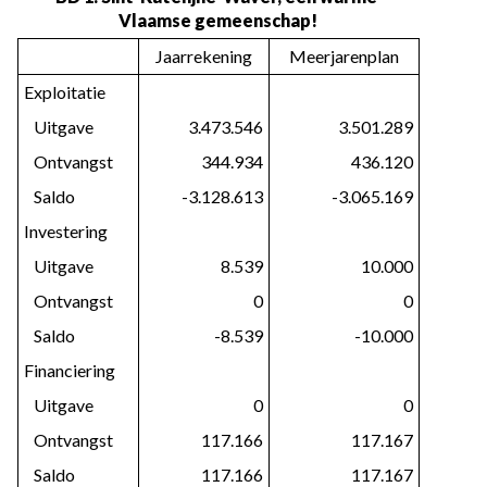
Vlaamse gemeenschap!
Jaarrekening
Meerjarenplan
Exploitatie
   Uitgave
3.473.546
3.501.289
   Ontvangst
344.934
436.120
   Saldo
-3.128.613
-3.065.169
Investering
   Uitgave
8.539
10.000
   Ontvangst
0
0
   Saldo
-8.539
-10.000
Financiering
   Uitgave
0
0
   Ontvangst
117.166
117.167
   Saldo
117.166
117.167