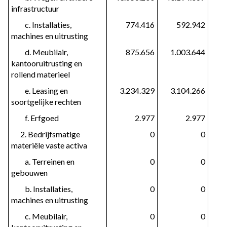
infrastructuur
         c. Installaties, 
774.416
592.942
machines en uitrusting
         d. Meubilair, 
875.656
1.003.644
kantooruitrusting en 
rollend materieel
         e. Leasing en 
3.234.329
3.104.266
soortgelijke rechten
         f. Erfgoed
2.977
2.977
      2. Bedrijfsmatige 
0
0
materiële vaste activa
         a. Terreinen en 
0
0
gebouwen
         b. Installaties, 
0
0
machines en uitrusting
         c. Meubilair, 
0
0