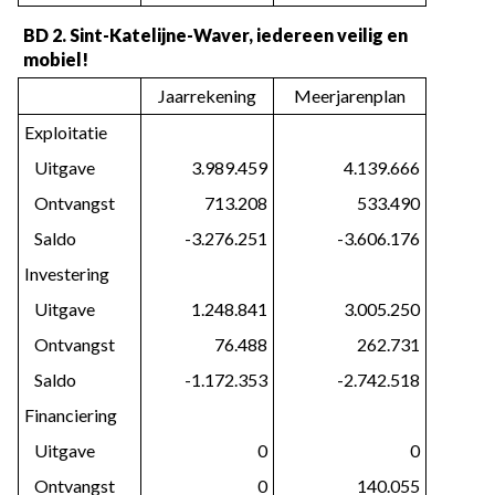
BD 2. Sint-Katelijne-Waver, iedereen veilig en 
mobiel!
Jaarrekening
Meerjarenplan
Exploitatie
   Uitgave
3.989.459
4.139.666
   Ontvangst
713.208
533.490
   Saldo
-3.276.251
-3.606.176
Investering
   Uitgave
1.248.841
3.005.250
   Ontvangst
76.488
262.731
   Saldo
-1.172.353
-2.742.518
Financiering
   Uitgave
0
0
   Ontvangst
0
140.055