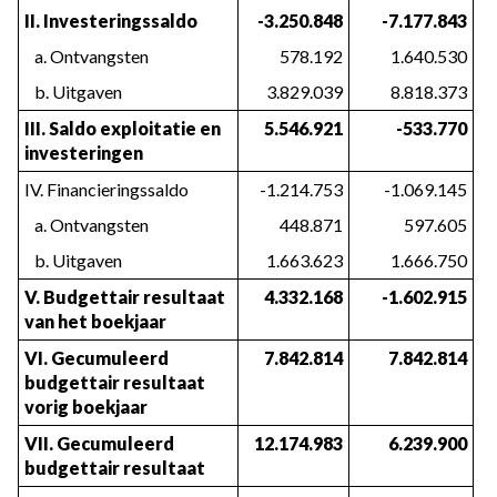
II. Investeringssaldo
-3.250.848
-7.177.843
   a. Ontvangsten
578.192
1.640.530
   b. Uitgaven
3.829.039
8.818.373
III. Saldo exploitatie en 
5.546.921
-533.770
investeringen
IV. Financieringssaldo
-1.214.753
-1.069.145
   a. Ontvangsten
448.871
597.605
   b. Uitgaven
1.663.623
1.666.750
V. Budgettair resultaat 
4.332.168
-1.602.915
van het boekjaar
VI. Gecumuleerd 
7.842.814
7.842.814
budgettair resultaat 
vorig boekjaar
VII. Gecumuleerd 
12.174.983
6.239.900
budgettair resultaat