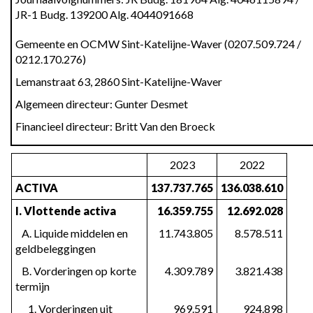
-
JR-1 Budg. 139200 Alg. 4044091668
Schema
Gemeente en OCMW Sint-Katelijne-Waver (0207.509.724 / 
J4:
0212.170.276)
Balans
-
Lemanstraat 63, 2860 Sint-Katelijne-Waver
Schema
Algemeen directeur: Gunter Desmet
J4
Financieel directeur: Britt Van den Broeck
2023
2022
ACTIVA
137.737.765
136.038.610
I. Vlottende activa
16.359.755
12.692.028
   A. Liquide middelen en 
11.743.805
8.578.511
geldbeleggingen
   B. Vorderingen op korte 
4.309.789
3.821.438
termijn
      1. Vorderingen uit 
969.591
924.898