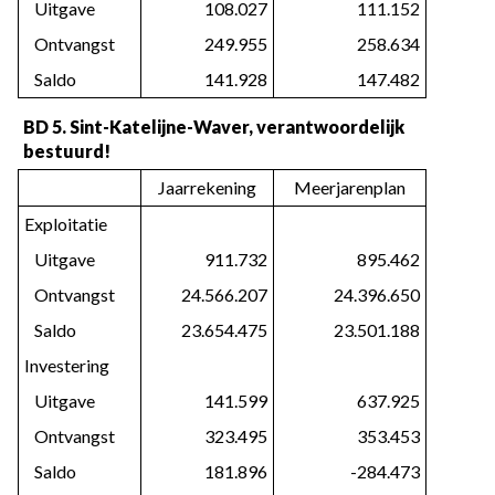
   Uitgave
108.027
111.152
   Ontvangst
249.955
258.634
   Saldo
141.928
147.482
BD 5. Sint-Katelijne-Waver, verantwoordelijk 
bestuurd!
Jaarrekening
Meerjarenplan
Exploitatie
   Uitgave
911.732
895.462
   Ontvangst
24.566.207
24.396.650
   Saldo
23.654.475
23.501.188
Investering
   Uitgave
141.599
637.925
   Ontvangst
323.495
353.453
   Saldo
181.896
-284.473