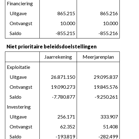
Financiering
   Uitgave
865.215
865.216
   Ontvangst
10.000
10.000
   Saldo
-855.215
-855.216
Niet prioritaire beleidsdoelstellingen
Jaarrekening
Meerjarenplan
Exploitatie
   Uitgave
26.871.150
29.095.837
   Ontvangst
19.090.273
19.845.576
   Saldo
-7.780.877
-9.250.261
Investering
   Uitgave
256.171
333.907
   Ontvangst
62.352
51.408
   Saldo
-193.819
-282.499