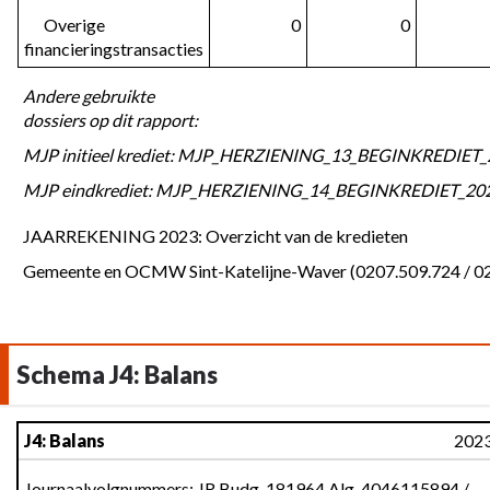
      Overige 
0
0
financieringstransacties
Andere gebruikte 
dossiers op dit rapport:
MJP initieel krediet: MJP_HERZIENING_13_BEGINKREDIET_2
MJP eindkrediet: MJP_HERZIENING_14_BEGINKREDIET_2024
JAARREKENING 2023: Overzicht van de kredieten
Gemeente en OCMW Sint-Katelijne-Waver (0207.509.724 / 0
Schema J4: Balans
Terug
J4: Balans
202
naar
navigatie
Journaalvolgnummers: JR Budg. 181964 Alg. 4046115894 / 