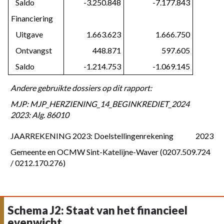
   Saldo
-3.250.848
-7.177.843
Financiering
   Uitgave
1.663.623
1.666.750
   Ontvangst
448.871
597.605
   Saldo
-1.214.753
-1.069.145
Andere gebruikte dossiers op dit rapport:
MJP: MJP_HERZIENING_14_BEGINKREDIET_2024 
2023: Alg. 86010
JAARREKENING 2023: Doelstellingenrekening
2023
Gemeente en OCMW Sint-Katelijne-Waver (0207.509.724 
/ 0212.170.276)
Schema J2: Staat van het financieel
evenwicht