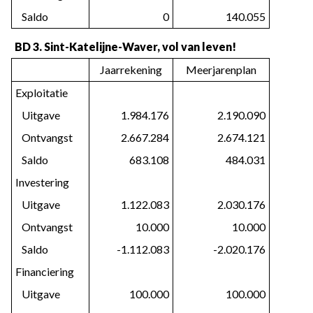
   Saldo
0
140.055
BD 3. Sint-Katelijne-Waver, vol van leven!
Jaarrekening
Meerjarenplan
Exploitatie
   Uitgave
1.984.176
2.190.090
   Ontvangst
2.667.284
2.674.121
   Saldo
683.108
484.031
Investering
   Uitgave
1.122.083
2.030.176
   Ontvangst
10.000
10.000
   Saldo
-1.112.083
-2.020.176
Financiering
   Uitgave
100.000
100.000