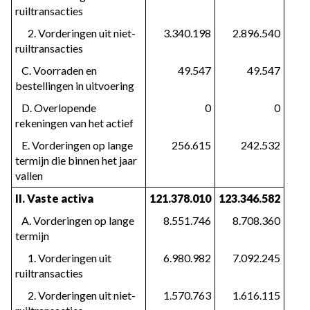
ruiltransacties
      2. Vorderingen uit niet-
3.340.198
2.896.540
ruiltransacties
   C. Voorraden en 
49.547
49.547
bestellingen in uitvoering
   D. Overlopende 
0
0
rekeningen van het actief
   E. Vorderingen op lange 
256.615
242.532
termijn die binnen het jaar 
vallen
II. Vaste activa
121.378.010
123.346.582
   A. Vorderingen op lange 
8.551.746
8.708.360
termijn
      1. Vorderingen uit 
6.980.982
7.092.245
ruiltransacties
      2. Vorderingen uit niet-
1.570.763
1.616.115