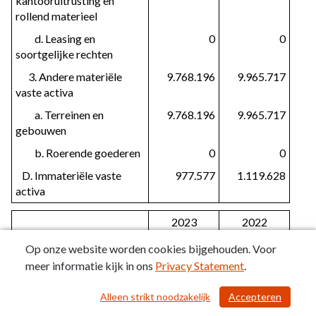
kantooruitrusting en 
rollend materieel
         d. Leasing en 
0
0
soortgelijke rechten
      3. Andere materiële 
9.768.196
9.965.717
vaste activa
         a. Terreinen en 
9.768.196
9.965.717
gebouwen
         b. Roerende goederen
0
0
   D. Immateriële vaste 
977.577
1.119.628
activa
2023
2022
PASSIVA
137.737.765
136.038.610
Op onze website worden cookies bijgehouden. Voor
meer informatie kijk in ons
Privacy Statement
.
I. Schulden
19.238.873
20.883.841
   A. Schulden op korte 
6.505.497
7.292.672
Alleen strikt noodzakelijk
Accepteren
/ 104
termijn