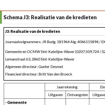
Schema J3: Realisatie van de kredieten
Terug
J3: Realisatie van de kredieten
naar
navigatie
Journaalvolgnummers: JR Budg. 181964 Alg. 4046115894 / E
-
Gemeente en OCMW Sint-Katelijne-Waver (0207.509.724 / 0
Schema
J3:
Lemanstraat 63, 2860 Sint-Katelijne-Waver
Realisatie
Algemeen directeur: Gunter Desmet
van
Financieel directeur: Britt Van den Broeck
de
kredieten
-
Jaarrekening
Ei
Schema
Uitgaven
Ontvangsten
Uitgav
J3
- Gemeente