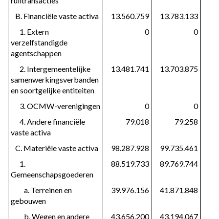
ruiltransacties
   B. Financiële vaste activa
13.560.759
13.783.133
      1. Extern 
0
0
verzelfstandigde 
agentschappen
      2. Intergemeentelijke 
13.481.741
13.703.875
samenwerkingsverbanden 
en soortgelijke entiteiten
      3. OCMW-verenigingen
0
0
      4. Andere financiële 
79.018
79.258
vaste activa
   C. Materiële vaste activa
98.287.928
99.735.461
      1. 
88.519.733
89.769.744
Gemeenschapsgoederen
         a. Terreinen en 
39.976.156
41.871.848
gebouwen
         b. Wegen en andere 
43.656.200
43.194.067