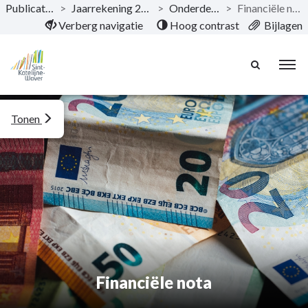
Publicaties
>
Jaarrekening 2023
>
Onderdelen
>
Financiële nota
Naar hoofdinhoud
Verberg navigatie
Hoog contrast
Bijlagen
Tonen
Financiële nota