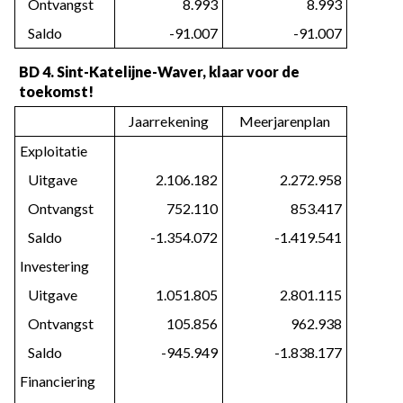
   Ontvangst
8.993
8.993
   Saldo
-91.007
-91.007
BD 4. Sint-Katelijne-Waver, klaar voor de 
toekomst!
Jaarrekening
Meerjarenplan
Exploitatie
   Uitgave
2.106.182
2.272.958
   Ontvangst
752.110
853.417
   Saldo
-1.354.072
-1.419.541
Investering
   Uitgave
1.051.805
2.801.115
   Ontvangst
105.856
962.938
   Saldo
-945.949
-1.838.177
Financiering