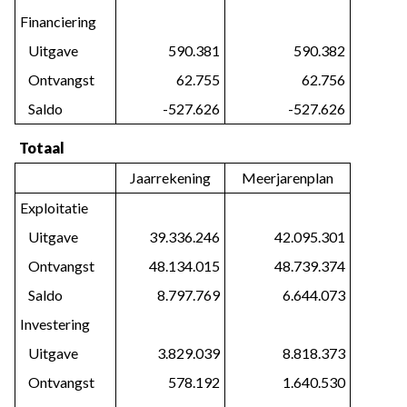
Financiering
   Uitgave
590.381
590.382
   Ontvangst
62.755
62.756
   Saldo
-527.626
-527.626
Totaal
Jaarrekening
Meerjarenplan
Exploitatie
   Uitgave
39.336.246
42.095.301
   Ontvangst
48.134.015
48.739.374
   Saldo
8.797.769
6.644.073
Investering
   Uitgave
3.829.039
8.818.373
   Ontvangst
578.192
1.640.530