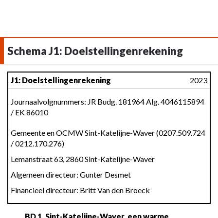
Schema J1: Doelstellingenrekening
Terug
J1: Doelstellingenrekening
2023
naar
navigatie
Journaalvolgnummers: JR Budg. 181964 Alg. 4046115894 
-
/ EK 86010
Schema
Gemeente en OCMW Sint-Katelijne-Waver (0207.509.724 
J1:
/ 0212.170.276)
Doelstellingenrekening
-
Lemanstraat 63, 2860 Sint-Katelijne-Waver
Schema
Algemeen directeur: Gunter Desmet
J1
Financieel directeur: Britt Van den Broeck
BD 1. Sint-Katelijne-Waver, een warme 