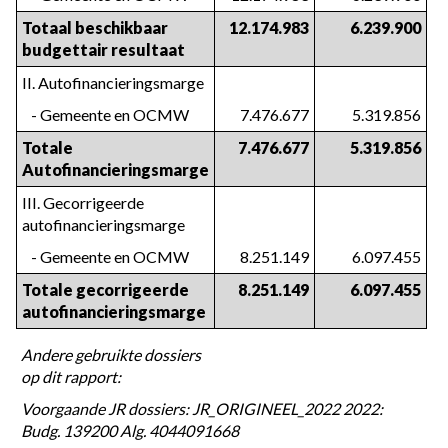
Totaal beschikbaar 
12.174.983
6.239.900
budgettair resultaat
II. Autofinancieringsmarge
   - Gemeente en OCMW
7.476.677
5.319.856
Totale 
7.476.677
5.319.856
Autofinancieringsmarge
III. Gecorrigeerde 
autofinancieringsmarge
   - Gemeente en OCMW
8.251.149
6.097.455
Totale gecorrigeerde 
8.251.149
6.097.455
autofinancieringsmarge
Andere gebruikte dossiers 
op dit rapport:
Voorgaande JR dossiers: JR_ORIGINEEL_2022 2022: 
Budg. 139200 Alg. 4044091668