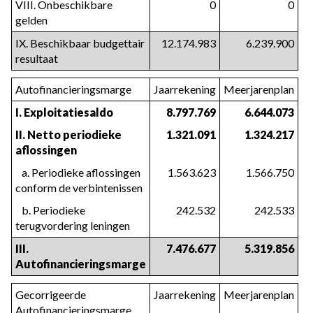
VIII. Onbeschikbare 
0
0
gelden
IX. Beschikbaar budgettair 
12.174.983
6.239.900
resultaat
Autofinancieringsmarge
Jaarrekening
Meerjarenplan
I. Exploitatiesaldo
8.797.769
6.644.073
II. Netto periodieke 
1.321.091
1.324.217
aflossingen
   a. Periodieke aflossingen 
1.563.623
1.566.750
conform de verbintenissen
   b. Periodieke 
242.532
242.533
terugvordering leningen
III. 
7.476.677
5.319.856
Autofinancieringsmarge
Gecorrigeerde 
Jaarrekening
Meerjarenplan
Autofinancieringsmarge